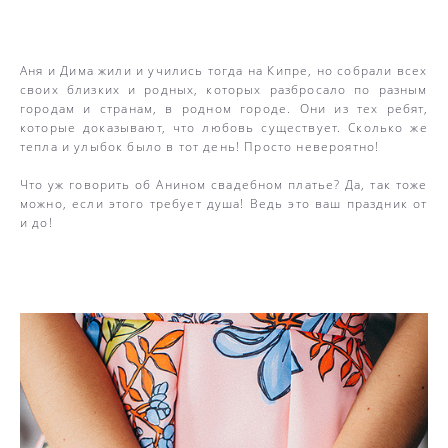
Аня и Дима жили и учились тогда на Кипре, но собрали всех
своих близких и родных, которых разбросало по разным
городам и странам, в родном городе. Они из тех ребят,
которые доказывают, что любовь существует. Сколько же
тепла и улыбок было в тот день! Просто невероятно!
Что уж говорить об Анином свадебном платье? Да, так тоже
можно, если этого требует душа! Ведь это ваш праздник от
и до!